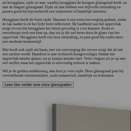
uit hoogglans, zijde en mat, waarbij hoogglans de hoogste glansgraad heeft, en
mat de laagste glansgraad. Zijde en mat hebben een stijlvolle uitstraling en
passen goed bij bijvoorbeeld een industrieel of landelijk interieur.
Hoogglans heeft als basis zijde. Daaraan is een extra toevoeging gedaan, zodat
de lak harder is en het licht beter reflecteert. De hardheid van het oppervlak
zorgt ervoor dat hoogglans het minst gevoelig is voor krassen. Komt er
onverhoopt toch een kras op, dan zie je dit wel beter door de glans van het
oppervlak. Hoogglans heeft een luxe uitstraling, en past goed bij onder meer
een moderne keukenstijl.
Mat heeft ook zijde als basis, met een toevoeging die ervoor zorgt dat de lak
iets zachter wordt. Daardoor is mat technisch krasgevoeliger. Omdat het
oppervlak minder glanst, zie je krasjes minder snel. Vette vingers zie je op mat
wel sneller, maar het oppervlak is eenvoudig schoon te maken.
Wil je de gulden middenweg, dan kies je voor zijde. Deze glansgraad past bij
verschillende interieurstijlen, zoals romantisch, landelijk en bohemien.
Lees hier verder over onze glansgraden