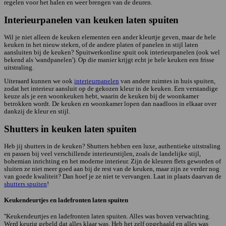
regelen voor het halen en weer brengen van de deuren.
Interieurpanelen van keuken laten spuiten
Wil je niet alleen de keuken elementen een ander kleurtje geven, maar de hele
keuken in het nieuw steken, of de andere platen of panelen in stijl laten
aansluiten bij de keuken? Spuitwerkonline spuit ook interieurpanelen (ook wel
bekend als 'wandpanelen'). Op die manier krijgt echt je hele keuken een frisse
uitstraling.
Uiteraard kunnen we ook
interieurpanelen
van andere ruimtes in huis spuiten,
zodat het interieur aansluit op de gekozen kleur in de keuken. Een verstandige
keuze als je een woonkeuken hebt, waarin de keuken bij de woonkamer
betrokken wordt. De keuken en woonkamer lopen dan naadloos in elkaar over
dankzij de kleur en stijl.
Shutters in keuken laten spuiten
Heb jij shutters in de keuken? Shutters hebben een luxe, authentieke uitstraling
en passen bij veel verschillende interieurstijlen, zoals de landelijke stijl,
bohemian inrichting en het moderne interieur. Zijn de kleuren flets geworden of
sluiten ze niet meer goed aan bij de rest van de keuken, maar zijn ze verder nog
van goede kwaliteit? Dan hoef je ze niet te vervangen. Laat in plaats daarvan de
shutters spuiten
!
Keukendeurtjes en ladefronten laten spuiten
''Keukendeurtjes en ladefronten laten spuiten. Alles was boven verwachting.
Werd keurig gebeld dat alles klaar was. Heb het zelf opgehaald en alles was