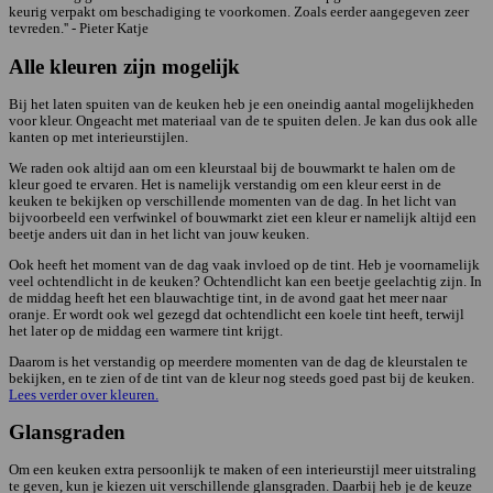
keurig verpakt om beschadiging te voorkomen. Zoals eerder aangegeven zeer
tevreden.'' - Pieter Katje
Alle kleuren zijn mogelijk
Bij het laten spuiten van de keuken heb je een oneindig aantal mogelijkheden
voor kleur. Ongeacht met materiaal van de te spuiten delen. Je kan dus ook alle
kanten op met interieurstijlen.
We raden ook altijd aan om een kleurstaal bij de bouwmarkt te halen om de
kleur goed te ervaren. Het is namelijk verstandig om een kleur eerst in de
keuken te bekijken op verschillende momenten van de dag. In het licht van
bijvoorbeeld een verfwinkel of bouwmarkt ziet een kleur er namelijk altijd een
beetje anders uit dan in het licht van jouw keuken.
Ook heeft het moment van de dag vaak invloed op de tint. Heb je voornamelijk
veel ochtendlicht in de keuken? Ochtendlicht kan een beetje geelachtig zijn. In
de middag heeft het een blauwachtige tint, in de avond gaat het meer naar
oranje. Er wordt ook wel gezegd dat ochtendlicht een koele tint heeft, terwijl
het later op de middag een warmere tint krijgt.
Daarom is het verstandig op meerdere momenten van de dag de kleurstalen te
bekijken, en te zien of de tint van de kleur nog steeds goed past bij de keuken.
Lees verder over kleuren.
Glansgraden
Om een keuken extra persoonlijk te maken of een interieurstijl meer uitstraling
te geven, kun je kiezen uit verschillende glansgraden. Daarbij heb je de keuze