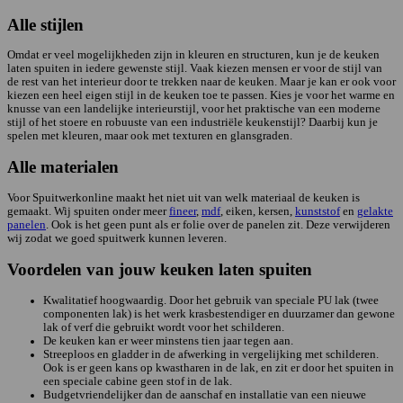
Alle stijlen
Omdat er veel mogelijkheden zijn in kleuren en structuren, kun je de keuken
laten spuiten in iedere gewenste stijl. Vaak kiezen mensen er voor de stijl van
de rest van het interieur door te trekken naar de keuken. Maar je kan er ook voor
kiezen een heel eigen stijl in de keuken toe te passen. Kies je voor het warme en
knusse van een landelijke interieurstijl, voor het praktische van een moderne
stijl of het stoere en robuuste van een industriële keukenstijl? Daarbij kun je
spelen met kleuren, maar ook met texturen en glansgraden.
Alle materialen
Voor Spuitwerkonline maakt het niet uit van welk materiaal de keuken is
gemaakt. Wij spuiten onder meer
fineer
,
mdf
, eiken, kersen,
kunststof
en
gelakte
panelen
. Ook is het geen punt als er folie over de panelen zit. Deze verwijderen
wij zodat we goed spuitwerk kunnen leveren.
Voordelen van jouw keuken laten spuiten
Kwalitatief hoogwaardig. Door het gebruik van speciale PU lak (twee
componenten lak) is het werk krasbestendiger en duurzamer dan gewone
lak of verf die gebruikt wordt voor het schilderen.
De keuken kan er weer minstens tien jaar tegen aan.
Streeploos en gladder in de afwerking in vergelijking met schilderen.
Ook is er geen kans op kwastharen in de lak, en zit er door het spuiten in
een speciale cabine geen stof in de lak.
Budgetvriendelijker dan de aanschaf en installatie van een nieuwe