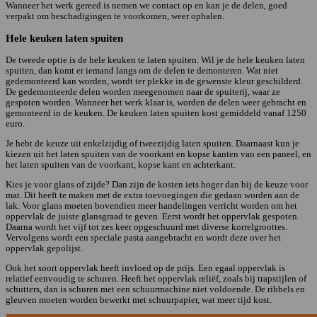
Wanneer het werk gereed is nemen we contact op en kan je de delen, goed
verpakt om beschadigingen te voorkomen, weer ophalen.
Hele keuken laten spuiten
De tweede optie is de hele keuken te laten spuiten. Wil je de hele keuken laten
spuiten, dan komt er iemand langs om de delen te demonteren. Wat niet
gedemonteerd kan worden, wordt ter plekke in de gewenste kleur geschilderd.
De gedemonteerde delen worden meegenomen naar de spuiterij, waar ze
gespoten worden. Wanneer het werk klaar is, worden de delen weer gebracht en
gemonteerd in de keuken. De keuken laten spuiten kost gemiddeld vanaf 1250
euro.
Je hebt de keuze uit enkelzijdig of tweezijdig laten spuiten. Daarnaast kun je
kiezen uit het laten spuiten van de voorkant en kopse kanten van een paneel, en
het laten spuiten van de voorkant, kopse kant en achterkant.
Kies je voor glans of zijde? Dan zijn de kosten iets hoger dan bij de keuze voor
mat. Dit heeft te maken met de extra toevoegingen die gedaan worden aan de
lak. Voor glans moeten bovendien meer handelingen verricht worden om het
oppervlak de juiste glansgraad te geven. Eerst wordt het oppervlak gespoten.
Daarna wordt het vijf tot zes keer opgeschuurd met diverse korrelgroottes.
Vervolgens wordt een speciale pasta aangebracht en wordt deze over het
oppervlak gepolijst.
Ook het soort oppervlak heeft invloed op de prijs. Een egaal oppervlak is
relatief eenvoudig te schuren. Heeft het oppervlak reliëf, zoals bij trapstijlen of
schutters, dan is schuren met een schuurmachine niet voldoende. De ribbels en
gleuven moeten worden bewerkt met schuurpapier, wat meer tijd kost.