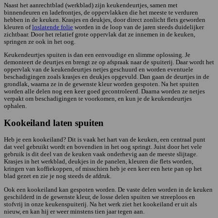
Naast het aanrechtblad (werkblad) zijn keukendeurtjes, samen met
binnendeuren en ladefrontjes, de oppervlakken die het meeste te verduren
hebben in de keuken. Krasjes en deukjes, door direct zonlicht flets geworden
kleuren of
loslatende folie
worden in de loop van de jaren steeds duidelijker
zichtbaar. Door het relatief grote oppervlak dat ze innemen in de keuken,
springen ze ook in het oog.
Keukendeurtjes spuiten is dan een eenvoudige en slimme oplossing. Je
demonteert de deurtjes en brengt ze op afspraak naar de spuiterij. Daar wordt het
oppervlak van de keukendeurtjes netjes geschuurd en worden eventuele
beschadigingen zoals krasjes en deukjes opgevuld. Dan gaan de deurtjes in de
grondlak, waarna ze in de gewenste kleur worden gespoten. Na het spuiten
worden alle delen nog een keer goed gecontroleerd. Daarna worden ze netjes
verpakt om beschadigingen te voorkomen, en kun je de keukendeurtjes
ophalen.
Kookeiland laten spuiten
Heb je een kookeiland? Dit is vaak het hart van de keuken, een centraal punt
dat veel gebruikt wordt en bovendien in het oog springt. Juist door het vele
gebruik is dit deel van de keuken vaak onderhevig aan de meeste slijtage.
Krasjes in het werkblad, deukjes in de panelen, kleuren die flets worden,
kringen van koffiekoppen, of misschien heb je een keer een hete pan op het
blad gezet en zie je nog steeds de afdruk.
Ook een kookeiland kan gespoten worden. De vaste delen worden in de keuken
geschilderd in de gewenste kleur, de losse delen spuiten we streeploos en
stofvrij in onze keukenspuiterij. Na het werk ziet het kookeiland er uit als
nieuw, en kan hij er weer minstens tien jaar tegen aan.