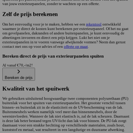
van jouw exterieurpanelen, zonder te wachten op een offerte.
Zelf de prijs berekenen
Om het eenvoudig voor je te maken, hebben we een
rekentool
ontwikkeld
waarmee je direct de kosten kunt berekenen per exterieurpaneel. Of het nu gaat
om gevelpanelen, dakranden of andere buitenpanelen, je kunt eenvoudig de
afmetingen invoeren en direct een prijs krijgen. Lukt het niet om je
exterieurpanelen in te voeren vanwege afwijkende vormen? Neem dan gerust
contact met ons op voor advies of een
offerte op maat
.
Bereken direct de prijs van exterieurpanelen spuiten
Al vanaf €70,-/m2!
Bereken de prijs
Kwaliteit van het spuitwerk
We gebruiken uitsluitend hoogwaardige twee componenten polyurethaan (PU)
buitenlak voor het spuiten van exterieurpanelen. Het grootste verschil tussen
binnen- en buitenlak zit in de elasticiteit en de UV-bescherming van de lak.
Buitenmeubels werken namelijk veel meer dan binnenmeubels, door de
weersinvloeden. Wanneer de lak niet elastisch is, zal de lak scheuren. Daarnaast
is deze lak beter bestand tegen UV-licht dan lak voor binnen. De PU-lak zorgt
daarnaast voor een strakke hechting op verschillende materialen, zoals hout,
kunststof en metaal, wat resulteert in een langdurige en duurzame afwerking.