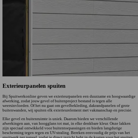
Exterieurpanelen spuiten
Bij Spuitwerkonline geven we exterieurpanelen een duurzame en hoogwaardige
afwerking, zodat jouw gevel of buitenproject bestand is tegen alle
weersinvloeden. Of het nu gaat om gevelbekleding, dakrandpanelen of grote
buitenwanden, wij spuiten elk exterieurelement met vakmanschap en precisie.
Elke gevel en buitenruimte is uniek. Daarom bieden we verschillende
afwerkingen aan, van hoogglans tot mat, in elke denkbare kleur. Onze lakken
zijn speciaal ontwikkeld voor buitentoepassingen en bieden langdurige
bescherming tegen regen en UV-straling. Bereken eenvoudig de prijs van het
spuitwerk per paneel, zodat je direct inzicht hebt in de kosten voor het spuiten