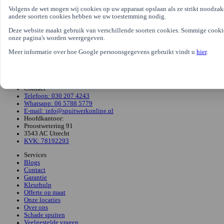
Volgens de wet mogen wij cookies op uw apparaat opslaan als ze strikt noodzakel
andere soorten cookies hebben we uw toestemming nodig.
Deze website maakt gebruik van verschillende soorten cookies. Sommige cookie
onze pagina's worden weergegeven.
Spuit alles in jouw interieur
Meer informatie over hoe Google persoonsgegevens gebruikt vindt u
hier
.
Spuitwerkonline geeft jouw interieur een frisse, nieuwe look door het te spuiten.
Van kasten en deuren tot keukens en meubels - wij zorgen voor een perfect
resultaat. Bereken zelf snel en vrijblijvend de kosten. Breng je item langs of laat
het ophalen en wij doen de rest.
Contact
Telefoon: 030 207 4243
Whatsapp: 06 5788 5779
E-mail: info@spuitwerkonline.nl
Hoofdkantoor:
Proostwetering 91
3543 AC Utrecht
KVK: 78192293
Services
Blogs
Contact
Garantie
Kleurhulp
Offerte op maat
Onze locaties
Over ons
Schade spuiten
Veelgestelde vragen