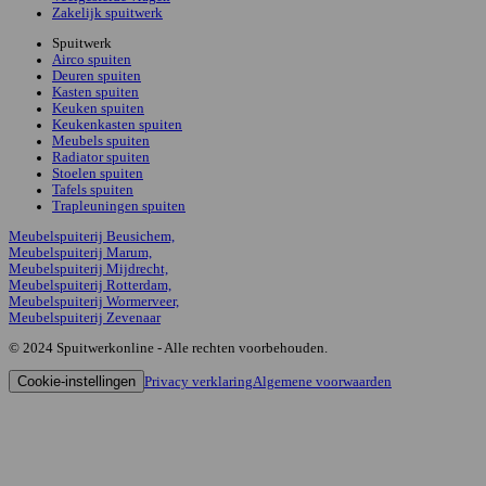
Zakelijk spuitwerk
Spuitwerk
Airco spuiten
Deuren spuiten
Kasten spuiten
Keuken spuiten
Keukenkasten spuiten
Meubels spuiten
Radiator spuiten
Stoelen spuiten
Tafels spuiten
Trapleuningen spuiten
Meubelspuiterij Beusichem,
Meubelspuiterij Marum,
Meubelspuiterij Mijdrecht,
Meubelspuiterij Rotterdam,
Meubelspuiterij Wormerveer,
Meubelspuiterij Zevenaar
© 2024 Spuitwerkonline - Alle rechten voorbehouden.
Cookie-instellingen
Privacy verklaring
Algemene voorwaarden