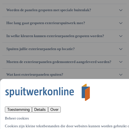
Worden de panelen gespoten met speciale buitenlak?
Hoe lang gaat gespoten exterieurspuitwerk mee?
In welke kleuren kunnen exterieurpanelen gespoten worden?
Spuiten jullie exterieurpanelen op locatie?
Moeten de exterieurpanelen gedemonteerd aangeleverd worden?
Wat kost exterieurpanelen spuiten?
Worden beschadigingen of veroudering eerst hersteld?
Krijg ik garantie op het spuiten van exterieurpanelen?
Toestemming
Details
Over
Wat valt er allemaal onder exterieurpanelen spuiten?
Beheer cookies
Cookies zijn kleine tekstbestanden die door websites kunnen worden gebruikt o