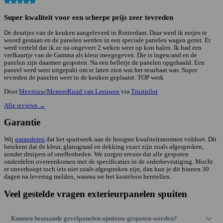
Super kwaliteit voor een scherpe prijs zeer tevreden
De deurtjes van de keuken aangeleverd in Rotterdam. Daar werd ik netjes te
woord gestaan en de panelen werden in een speciale panelen wagen gezet. Er
werd verteld dat ik ze na ongeveer 2 weken weer op kon halen. Ik had een
verfkaartje van de Gamma als kleur meegegeven. Die is ingescand en de
panelen zijn daarmee gespoten. Na een belletje de panelen opgehaald. Een
paneel werd weer uitgepakt om te laten zien wat het resultaat was. Super
tevreden de panelen weer in de keuken geplaatst. TOP werk
Door
Mevrouw/MeneerRuud van Leeuwen
via
Trustpilot
Alle reviews
→
Garantie
Wij
garanderen
dat het spuitwerk aan de hoogste kwaliteitsnormen voldoet. Dit
betekent dat de kleur, glansgraad en dekking exact zijn zoals afgesproken,
zonder druipers of oneffenheden. We zorgen ervoor dat alle gespoten
onderdelen overeenkomen met de specificaties in de orderbevestiging. Mocht
er onverhoopt toch iets niet zoals afgesproken zijn, dan kun je dit binnen 30
dagen na levering melden, waarna we het kosteloos herstellen.
Veel gestelde vragen exterieurpanelen spuiten
Kunnen bestaande gevelpanelen opnieuw gespoten worden?