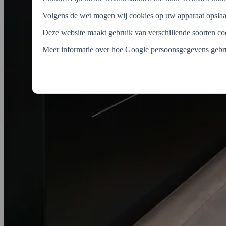
Volgens de wet mogen wij cookies op uw apparaat opslaan 
Deze website maakt gebruik van verschillende soorten c
Meer informatie over hoe Google persoonsgegevens gebru