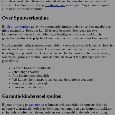
voor deze producten. Kom je er niet uit of gaat het om afwijkende maten of
vormen? Dan kun je altijd een
offerte op maat
aanvragen. Wij kunnen vrijwel
alles in jouw interieur spuiten.
Over Spuitwerkonline
Bij
Spuitwerkonline
geven we verouderde kinderstoelen en andere meubels een
frisse uitstraling. Hierdoor kun jij je geld besparen door geen nieuwe
kinderstoel te hoeven kopen. Met onze handige online rekentool kun je
gemakkelijk direct de prijs berekenen voor het spuiten van jouw kinderstoel.
Op deze manier krijg je meteen een duidelijk overzicht van de kosten en hoef je
niet te wachten op een offerte. Als je tevreden bent met de prijs, kun je deze
bevestigen en je kinderstoel aanleveren. Wij hebben ook een transportservice,
waarbij wij jouw kinderstoel komen ophalen en weer terugbrengen als deze
gespoten is.
Perfecte kwaliteit spuitwerk
Jarenlange ervaring
Alle kleuren zijn mogelijk
Wij kunnen het transport van en naar de spuiterij verzorgen
Garantie op het spuitwerk
Bereken direct de prijs
Garantie kinderstoel spuiten
Bij ons ontvang je
garantie
op je kinderstoel, namelijk: de correcte kleur, de
gewenste glansgraad, volledige dekking, het vermijden van druipers of zakkers
en het juist spuiten van de onderdelen zoals vermeld in de orderbevestiging.