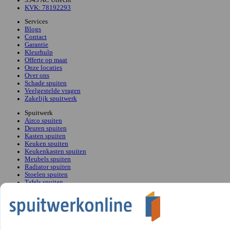
KVK: 78192293
Services
Blogs
Contact
Garantie
Kleurhulp
Offerte op maat
Onze locaties
Over ons
Schade spuiten
Veelgestelde vragen
Zakelijk spuitwerk
Spuitwerk
Airco spuiten
Deuren spuiten
Kasten spuiten
Keuken spuiten
Keukenkasten spuiten
Meubels spuiten
Radiator spuiten
Stoelen spuiten
Tafels spuiten
Trapleuningen spuiten
Meubelspuiterij Beusichem,
Meubelspuiterij Marum,
Meubelspuiterij Mijdrecht,
Meubelspuiterij Rotterdam,