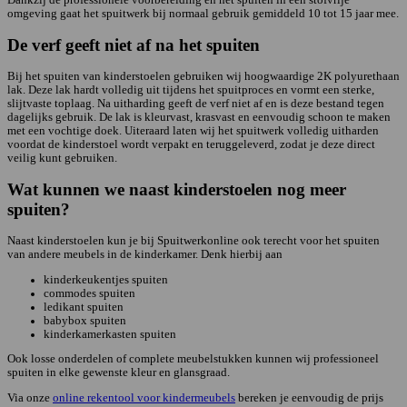
Dankzij de professionele voorbereiding en het spuiten in een stofvrije
omgeving gaat het spuitwerk bij normaal gebruik gemiddeld 10 tot 15 jaar mee.
De verf geeft niet af na het spuiten
Bij het spuiten van kinderstoelen gebruiken wij hoogwaardige 2K polyurethaan
lak. Deze lak hardt volledig uit tijdens het spuitproces en vormt een sterke,
slijtvaste toplaag. Na uitharding geeft de verf niet af en is deze bestand tegen
dagelijks gebruik. De lak is kleurvast, krasvast en eenvoudig schoon te maken
met een vochtige doek. Uiteraard laten wij het spuitwerk volledig uitharden
voordat de kinderstoel wordt verpakt en teruggeleverd, zodat je deze direct
veilig kunt gebruiken.
Wat kunnen we naast kinderstoelen nog meer
spuiten?
Naast kinderstoelen kun je bij Spuitwerkonline ook terecht voor het spuiten
van andere meubels in de kinderkamer. Denk hierbij aan
kinderkeukentjes spuiten
commodes spuiten
ledikant spuiten
babybox spuiten
kinderkamerkasten spuiten
Ook losse onderdelen of complete meubelstukken kunnen wij professioneel
spuiten in elke gewenste kleur en glansgraad.
Via onze
online rekentool voor kindermeubels
bereken je eenvoudig de prijs