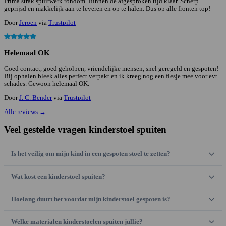
Prima strak spuitwerk rondom. Binnen de afgesproken tijd klaar. Scherp
geprijsd en makkelijk aan te leveren en op te halen. Dus op alle fronten top!
Door
Jeroen
via
Trustpilot
Helemaal OK
Goed contact, goed geholpen, vriendelijke mensen, snel geregeld en gespoten!
Bij ophalen bleek alles perfect verpakt en ik kreeg nog een flesje mee voor evt.
schades. Gewoon helemaal OK.
Door
J. C. Bender
via
Trustpilot
Alle reviews
→
Veel gestelde vragen kinderstoel spuiten
Is het veilig om mijn kind in een gespoten stoel te zetten?
Wat kost een kinderstoel spuiten?
Hoelang duurt het voordat mijn kinderstoel gespoten is?
Welke materialen kinderstoelen spuiten jullie?