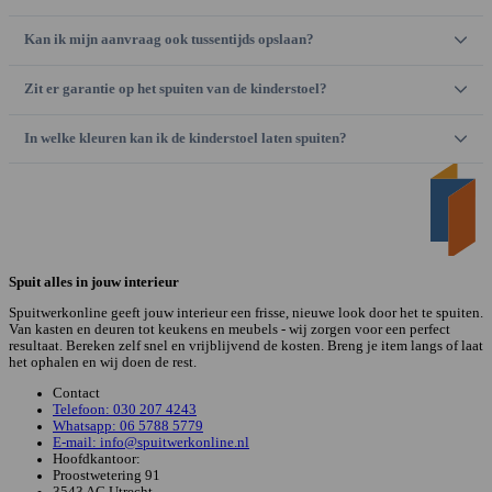
Kan ik mijn aanvraag ook tussentijds opslaan?
Zit er garantie op het spuiten van de kinderstoel?
In welke kleuren kan ik de kinderstoel laten spuiten?
Spuit alles in jouw interieur
Spuitwerkonline geeft jouw interieur een frisse, nieuwe look door het te spuiten.
Van kasten en deuren tot keukens en meubels - wij zorgen voor een perfect
resultaat. Bereken zelf snel en vrijblijvend de kosten. Breng je item langs of laat
het ophalen en wij doen de rest.
Contact
Telefoon: 030 207 4243
Whatsapp: 06 5788 5779
E-mail: info@spuitwerkonline.nl
Hoofdkantoor:
Proostwetering 91
3543 AC Utrecht