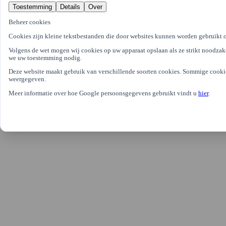
Meubelspuiterij Wormerveer,
Toestemming
Details
Over
Meubelspuiterij Zevenaar
Beheer cookies
© 2024 Spuitwerkonline - Alle rechten voorbehouden.
Cookies zijn kleine tekstbestanden die door websites kunnen worden gebruikt o
Cookie-instellingen
Privacy verklaring
Algemene voorwaarden
Volgens de wet mogen wij cookies op uw apparaat opslaan als ze strikt noodzake
we uw toestemming nodig.
Deze website maakt gebruik van verschillende soorten cookies. Sommige cookie
weergegeven.
Meer informatie over hoe Google persoonsgegevens gebruikt vindt u
hier
.