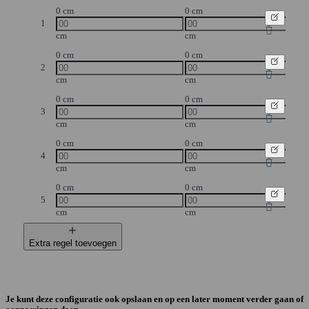
0 cm
0 cm
1
cm
cm
0 cm
0 cm
2
cm
cm
0 cm
0 cm
3
cm
cm
0 cm
0 cm
4
cm
cm
0 cm
0 cm
5
cm
cm
Extra regel toevoegen
Je kunt deze configuratie ook opslaan en op een later moment verder gaan of