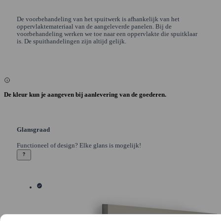
De voorbehandeling van het spuitwerk is afhankelijk van het
oppervlaktemateriaal van de aangeleverde panelen. Bij de
voorbehandeling werken we toe naar een oppervlakte die spuitklaar
is. De spuithandelingen zijn altijd gelijk.
De kleur kun je aangeven bij aanlevering van de goederen.
Glansgraad
Functioneel of design? Elke glans is mogelijk!