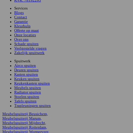
KVK: 78192293
Services
Blogs
Contact
Garantie
Kleurhulp
Offerte op maat
Onze locaties
Over ons
Schade spuiten
Veelgestelde vragen
Zakelijk spuitwerk
Spuitwerk
Airco spuiten
Deuren spuiten
Kasten spuiten
Keuken spuiten
Keukenkasten spuiten
Meubels spuiten
Radiator spuiten
Stoelen spuiten
Tafels spuiten
Trapleuningen spuiten
Meubelspuiterij Beusichem,
Meubelspuiterij Marum,
Meubelspuiterij Mijdrecht,
Meubelspuiterij Rotterdam,
Meubelspuiterij Wormerveer,