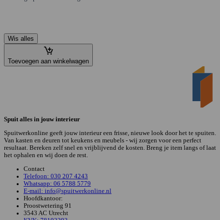
Wis alles
Toevoegen aan winkelwagen
Spuit alles in jouw interieur
Spuitwerkonline geeft jouw interieur een frisse, nieuwe look door het te spuiten.
Van kasten en deuren tot keukens en meubels - wij zorgen voor een perfect
resultaat. Bereken zelf snel en vrijblijvend de kosten. Breng je item langs of laat
het ophalen en wij doen de rest.
Contact
Telefoon: 030 207 4243
Whatsapp: 06 5788 5779
E-mail: info@spuitwerkonline.nl
Hoofdkantoor:
Proostwetering 91
3543 AC Utrecht