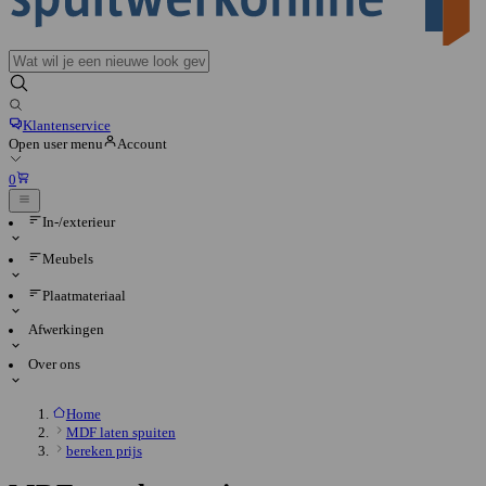
Klantenservice
Open user menu
Account
0
In-/exterieur
Meubels
Plaatmateriaal
Afwerkingen
Over ons
Home
MDF laten spuiten
bereken prijs