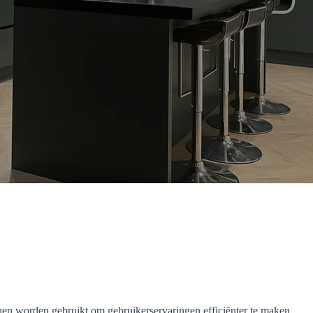
nen worden gebruikt om gebruikerservaringen efficiënter te maken.