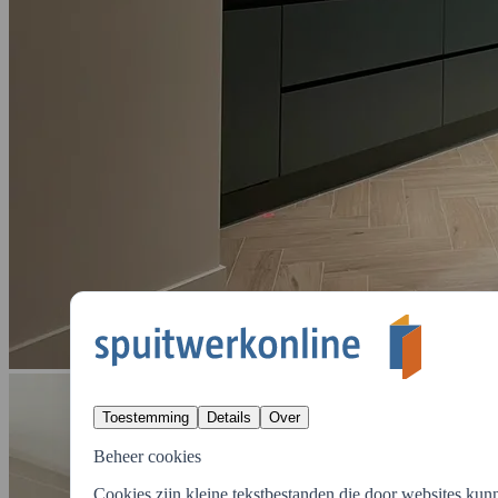
Toestemming
Details
Over
Beheer cookies
Cookies zijn kleine tekstbestanden die door websites kun