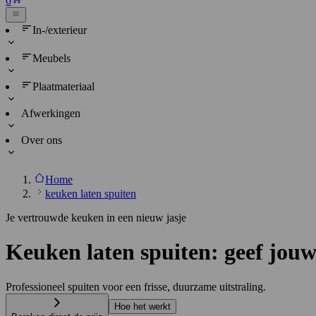
0
In-/exterieur
Meubels
Plaatmateriaal
Afwerkingen
Over ons
Home
keuken laten spuiten
Je vertrouwde keuken in een nieuw jasje
Keuken laten spuiten: geef jou
Professioneel spuiten voor een frisse, duurzame uitstraling.
Hoe het werkt