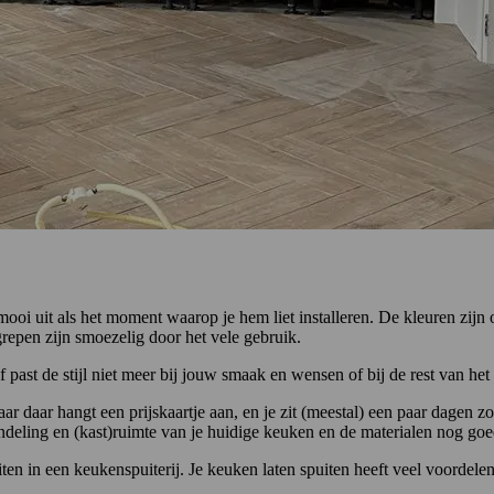
n mooi uit als het moment waarop je hem liet installeren. De kleuren zij
dgrepen zijn smoezelig door het vele gebruik.
ast de stijl niet meer bij jouw smaak en wensen of bij de rest van het i
r daar hangt een prijskaartje aan, en je zit (meestal) een paar dagen z
deling en (kast)ruimte van je huidige keuken en de materialen nog goed
iten in een keukenspuiterij. Je keuken laten spuiten heeft veel voordel