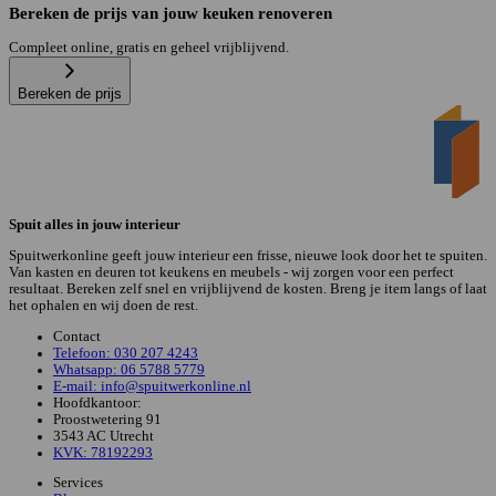
Bereken de prijs van jouw keuken renoveren
Compleet online, gratis en geheel vrijblijvend.
Bereken de prijs
Spuit alles in jouw interieur
Spuitwerkonline geeft jouw interieur een frisse, nieuwe look door het te spuiten.
Van kasten en deuren tot keukens en meubels - wij zorgen voor een perfect
resultaat. Bereken zelf snel en vrijblijvend de kosten. Breng je item langs of laat
het ophalen en wij doen de rest.
Contact
Telefoon: 030 207 4243
Whatsapp: 06 5788 5779
E-mail: info@spuitwerkonline.nl
Hoofdkantoor:
Proostwetering 91
3543 AC Utrecht
KVK: 78192293
Services