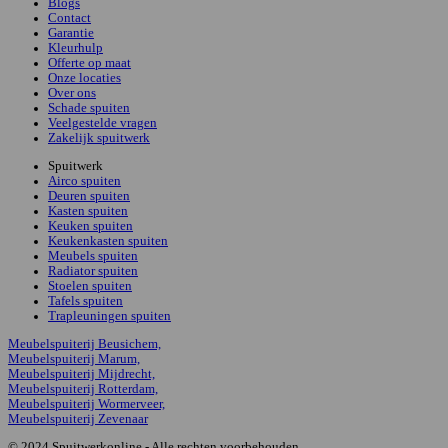
Blogs
Contact
Garantie
Kleurhulp
Offerte op maat
Onze locaties
Over ons
Schade spuiten
Veelgestelde vragen
Zakelijk spuitwerk
Spuitwerk
Airco spuiten
Deuren spuiten
Kasten spuiten
Keuken spuiten
Keukenkasten spuiten
Meubels spuiten
Radiator spuiten
Stoelen spuiten
Tafels spuiten
Trapleuningen spuiten
Meubelspuiterij Beusichem,
Meubelspuiterij Marum,
Meubelspuiterij Mijdrecht,
Meubelspuiterij Rotterdam,
Meubelspuiterij Wormerveer,
Meubelspuiterij Zevenaar
© 2024 Spuitwerkonline - Alle rechten voorbehouden.