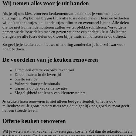
Wij nemen alles voor je uit handen
Als je bij ons kiest voor een keukenrenovatie dan kies je voor complete
ontzorging. Wij komen bij jou thuis alle losse delen halen. Hiermee bedoelen
wij de keukenkastjes, keukendeurtjes, plinten en eventueel lijsten. Alle delen
die we niet kunnen demonteren zullen we ter plekke schilderen. Vervolgens
nemen we de losse delen mee en geven we deze een andere kleur. Als laatste
brengen we alle losse delen ook weer bij je thuis en monteren ze ook direct.
Zo geef je je keuken een nieuwe uitstraling zonder dat je hier zelf wat voor
hoeft te doen.
De voordelen van je keuken renoveren
Direct een offerte via onze rekentool
Direct inzicht in de levertijd
Snelle service
Vakwerk door professionals
Garantie op de keukenrenovatie
Mogelijkheid tot lenen van kleurenwaaiers
Je keuken laten renoveren is niet alleen budgetvriendelijk, het is ook
milieubewust. Je gooit immers niets weg dat eigenlijk nog goed is, maar geeft
het een tweede leven.
Offerte keuken renoveren
Wil je weten wat het keuken renoveren gaat kosten? Vul dan de rekentool in en
zie direct de prijs. Op die manier kom je niet voor verrassingen achteraf te staan