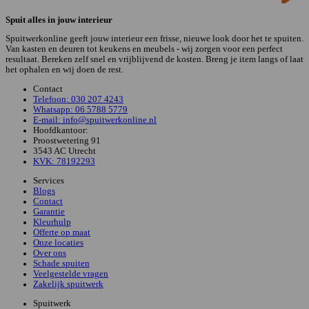
Spuit alles in jouw interieur
Spuitwerkonline geeft jouw interieur een frisse, nieuwe look door het te spuiten.
Van kasten en deuren tot keukens en meubels - wij zorgen voor een perfect
resultaat. Bereken zelf snel en vrijblijvend de kosten. Breng je item langs of laat
het ophalen en wij doen de rest.
Contact
Telefoon: 030 207 4243
Whatsapp: 06 5788 5779
E-mail: info@spuitwerkonline.nl
Hoofdkantoor:
Proostwetering 91
3543 AC Utrecht
KVK: 78192293
Services
Blogs
Contact
Garantie
Kleurhulp
Offerte op maat
Onze locaties
Over ons
Schade spuiten
Veelgestelde vragen
Zakelijk spuitwerk
Spuitwerk