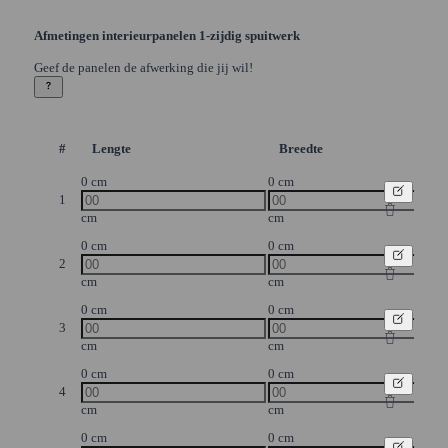
Afmetingen interieurpanelen 1-zijdig spuitwerk
Geef de panelen de afwerking die jij wil!
#
Lengte
Breedte
0 cm
0 cm
1
cm
cm
0 cm
0 cm
2
cm
cm
0 cm
0 cm
3
cm
cm
0 cm
0 cm
4
cm
cm
0 cm
0 cm