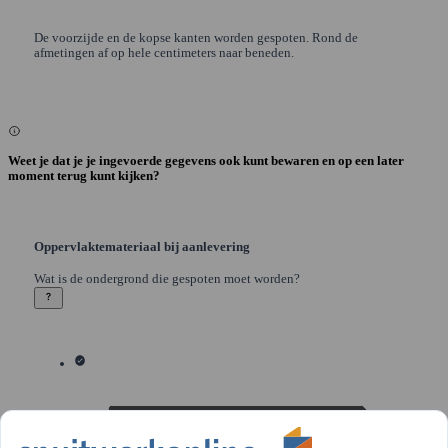
De voorzijde en de kopse kanten worden gespoten. Rond de
afmetingen af op hele centimeters naar beneden.
Weet je dat je je ingevoerde gegevens ook kunt bewaren en op een later
moment terug kunt kijken?
Oppervlaktemateriaal bij aanlevering
Wat is de ondergrond die gespoten moet worden?