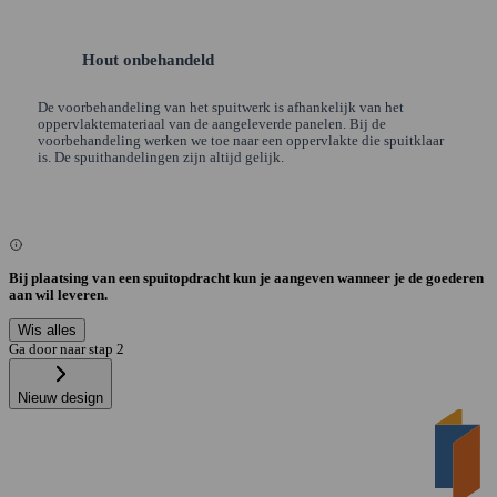
Hout onbehandeld
De voorbehandeling van het spuitwerk is afhankelijk van het
oppervlaktemateriaal van de aangeleverde panelen. Bij de
voorbehandeling werken we toe naar een oppervlakte die spuitklaar
is. De spuithandelingen zijn altijd gelijk.
Bij plaatsing van een spuitopdracht kun je aangeven wanneer je de goederen
aan wil leveren.
Wis alles
Ga door naar stap 2
Nieuw design