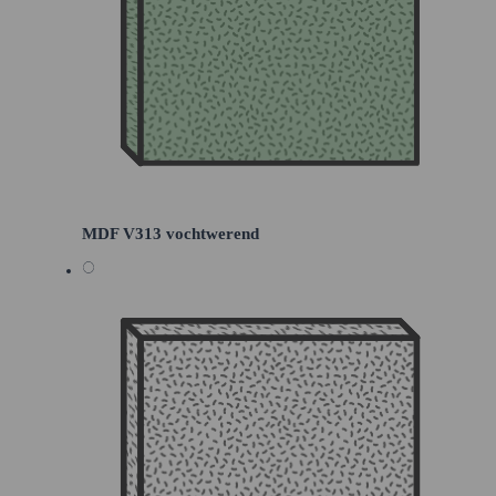
MDF V313 vochtwerend