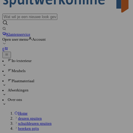
Klantenservice
Open user menu
Account
0
In-/exterieur
Meubels
Plaatmateriaal
Afwerkingen
Over ons
Home
deuren spuiten
schuifdeuren spuiten
bereken prijs