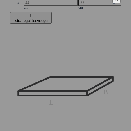
5
cm
cm
Extra regel toevoegen