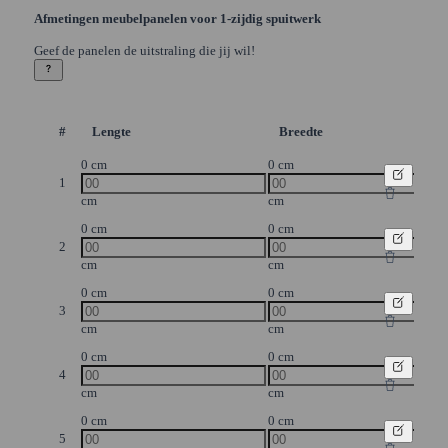
Afmetingen meubelpanelen voor 1-zijdig spuitwerk
Geef de panelen de uitstraling die jij wil!
#
Lengte
Breedte
0 cm
0 cm
1
cm
cm
0 cm
0 cm
2
cm
cm
0 cm
0 cm
3
cm
cm
0 cm
0 cm
4
cm
cm
0 cm
0 cm
5