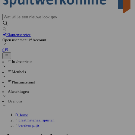
Klantenservice
Open user menu
Account
0
In-/exterieur
Meubels
Plaatmateriaal
Afwerkingen
Over ons
Home
plaatmateriaal spuiten
bereken prijs