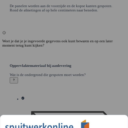
De panelen worden aan de voorzijde en de kopse kanten gespoten.
Rond de afmetingen af op hele centimeters naar beneden.
Weet je dat je je ingevoerde gegevens ook kunt bewaren en op een later
moment terug kunt kijken?
Oppervlaktemateriaal bij aanlevering
Wat is de ondergrond die gespoten moet worden?