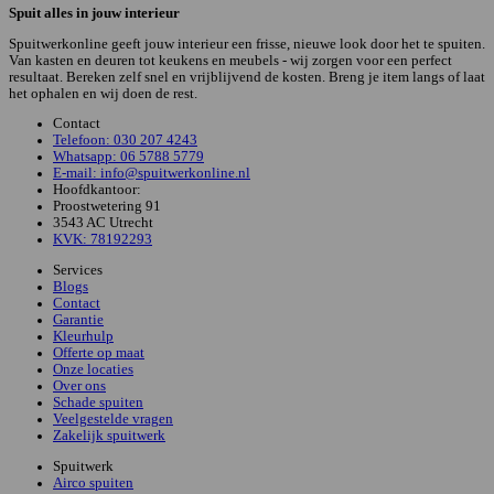
Spuit alles in jouw interieur
Spuitwerkonline geeft jouw interieur een frisse, nieuwe look door het te spuiten.
Van kasten en deuren tot keukens en meubels - wij zorgen voor een perfect
resultaat. Bereken zelf snel en vrijblijvend de kosten. Breng je item langs of laat
het ophalen en wij doen de rest.
Contact
Telefoon: 030 207 4243
Whatsapp: 06 5788 5779
E-mail: info@spuitwerkonline.nl
Hoofdkantoor:
Proostwetering 91
3543 AC Utrecht
KVK: 78192293
Services
Blogs
Contact
Garantie
Kleurhulp
Offerte op maat
Onze locaties
Over ons
Schade spuiten
Veelgestelde vragen
Zakelijk spuitwerk
Spuitwerk
Airco spuiten