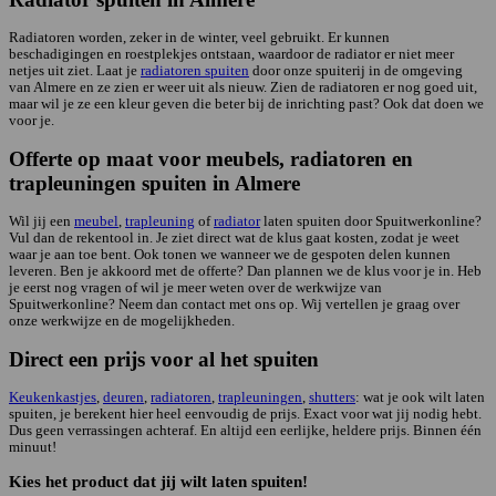
Radiatoren worden, zeker in de winter, veel gebruikt. Er kunnen
beschadigingen en roestplekjes ontstaan, waardoor de radiator er niet meer
netjes uit ziet. Laat je
radiatoren spuiten
door onze spuiterij in de omgeving
van Almere en ze zien er weer uit als nieuw. Zien de radiatoren er nog goed uit,
maar wil je ze een kleur geven die beter bij de inrichting past? Ook dat doen we
voor je.
Offerte op maat voor meubels, radiatoren en
trapleuningen spuiten in Almere
Wil jij een
meubel
,
trapleuning
of
radiator
laten spuiten door Spuitwerkonline?
Vul dan de rekentool in. Je ziet direct wat de klus gaat kosten, zodat je weet
waar je aan toe bent. Ook tonen we wanneer we de gespoten delen kunnen
leveren. Ben je akkoord met de offerte? Dan plannen we de klus voor je in. Heb
je eerst nog vragen of wil je meer weten over de werkwijze van
Spuitwerkonline? Neem dan contact met ons op. Wij vertellen je graag over
onze werkwijze en de mogelijkheden.
Direct een prijs voor al het spuiten
Keukenkastjes
,
deuren
,
radiatoren
,
trapleuningen
,
shutters
: wat je ook wilt laten
spuiten, je berekent hier heel eenvoudig de prijs. Exact voor wat jij nodig hebt.
Dus geen verrassingen achteraf. En altijd een eerlijke, heldere prijs. Binnen één
minuut!
Kies het product dat jij wilt laten spuiten!