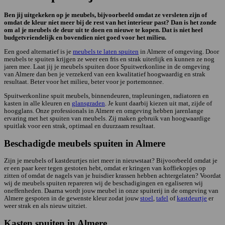
Ben jij uitgekeken op je meubels, bijvoorbeeld omdat ze versleten zijn of
omdat de kleur niet meer bij de rest van het interieur past? Dan is het zonde
om al je meubels de deur uit te doen en nieuwe te kopen. Dat is niet heel
budgetvriendelijk en bovendien niet goed voor het milieu.
Een goed alternatief is je
meubels te laten spuiten
in Almere of omgeving. Door
meubels te spuiten krijgen ze weer een fris en strak uiterlijk en kunnen ze nog
jaren mee. Laat jij je meubels spuiten door Spuitwerkonline in de omgeving
van Almere dan ben je verzekerd van een kwalitatief hoogwaardig en strak
resultaat. Beter voor het milieu, beter voor je portemonnee.
Spuitwerkonline spuit meubels, binnendeuren, trapleuningen, radiatoren en
kasten in alle kleuren en
glansgraden
. Je kunt daarbij kiezen uit mat, zijde of
hoogglans. Onze professionals in Almere en omgeving hebben jarenlange
ervaring met het spuiten van meubels. Zij maken gebruik van hoogwaardige
spuitlak voor een strak, optimaal en duurzaam resultaat.
Beschadigde meubels spuiten in Almere
Zijn je meubels of kastdeurtjes niet meer in nieuwstaat? Bijvoorbeeld omdat je
er een paar keer tegen gestoten hebt, omdat er kringen van koffiekopjes op
zitten of omdat de nagels van je huisdier krassen hebben achtergelaten? Voordat
wij de meubels spuiten repareren wij de beschadigingen en egaliseren wij
oneffenheden. Daarna wordt jouw meubel in onze spuiterij in de omgeving van
Almere gespoten in de gewenste kleur zodat jouw
stoel
,
tafel
of
kastdeurtje
er
weer strak en als nieuw uitziet.
Kasten spuiten in Almere