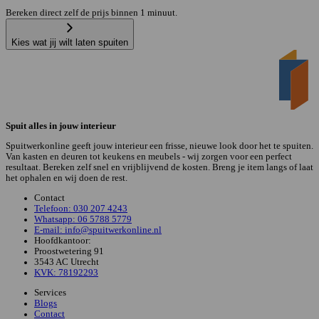
Bereken direct zelf de prijs binnen 1 minuut.
Kies wat jij wilt laten spuiten
Spuit alles in jouw interieur
Spuitwerkonline geeft jouw interieur een frisse, nieuwe look door het te spuiten.
Van kasten en deuren tot keukens en meubels - wij zorgen voor een perfect
resultaat. Bereken zelf snel en vrijblijvend de kosten. Breng je item langs of laat
het ophalen en wij doen de rest.
Contact
Telefoon: 030 207 4243
Whatsapp: 06 5788 5779
E-mail: info@spuitwerkonline.nl
Hoofdkantoor:
Proostwetering 91
3543 AC Utrecht
KVK: 78192293
Services
Blogs
Contact