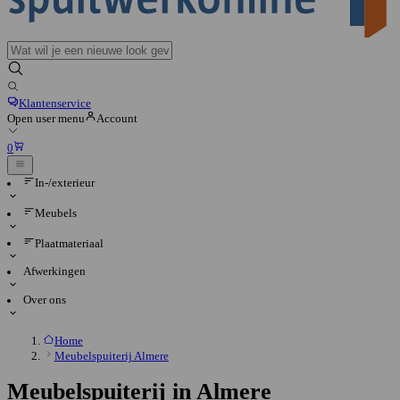
Klantenservice
Open user menu
Account
0
In-/exterieur
Meubels
Plaatmateriaal
Afwerkingen
Over ons
Home
Meubelspuiterij Almere
Meubelspuiterij in Almere