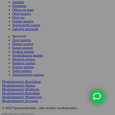
Garantie
Kleurhulp
Offerte op maat
Onze locaties
Over ons
Schade spuiten
Veelgestelde vragen
Zakelijk spuitwerk
Spuitwerk
Airco spuiten
Deuren spuiten
Kasten spuiten
Keuken spuiten
Keukenkasten spuiten
Meubels spuiten
Radiator spuiten
Stoelen spuiten
Tafels spuiten
Trapleuningen spuiten
Meubelspuiterij Beusichem,
Meubelspuiterij Marum,
Meubelspuiterij Mijdrecht,
Meubelspuiterij Rotterdam,
Meubelspuiterij Wormerveer,
Meubelspuiterij Zevenaar
© 2024 Spuitwerkonline - Alle rechten voorbehouden.