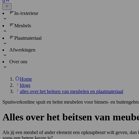
0
In-/exterieur
Meubels
Plaatmateriaal
Afwerkingen
Over ons
Home
blogs
alles over het beitsen van meubelen en plaatmateriaal
Spuitwerkonline spuit en beitst meubelen voor binnen- en buitengebr
Alles over het beitsen van meub
Als jij een meubel of ander element een opknapbeurt wilt geven, dan k
soms een betere keuze is?