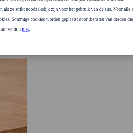
meebewegen met de werking van het kernmateriaal.
als ze strikt noodzakelijk zijn voor het gebruik van de site. Voor al
ookies. Sommige cookies worden geplaatst door diensten van derden d
ikt vindt u
hier
.
e buitenmeubelen en andere exterieur-elementen, maar ook binnenmeubel
de praktijk wordt beits vooral gebruikt bij hout en fineer. Dat doen we a
d wilt blijven zien. Dit is vooral mooi bij (noten)hout en fineer. Voor