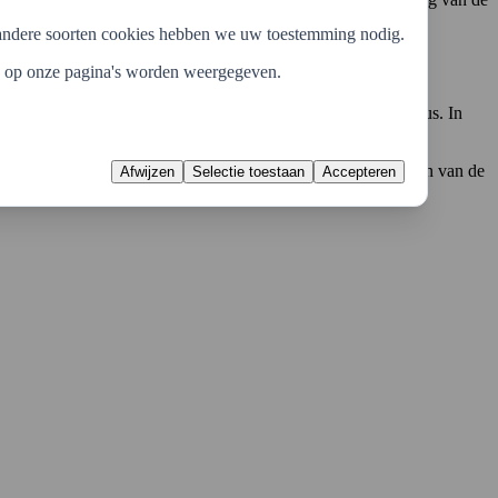
le andere soorten cookies hebben we uw toestemming nodig.
ie op onze pagina's worden weergegeven.
en die moeten ademen, zoals antieke houten tafels en bureaus. In
lleen bij onbehandeld materiaal.
 bijvoorbeeld MDF wordt beits niet gebruikt, omdat het patroon van de
Afwijzen
Selectie toestaan
Accepteren