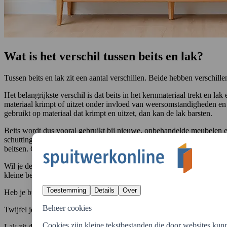
Wat is het verschil tussen beits en lak?
Tussen beits en lak zit een aantal verschillen. Beide hebben verschil
Het belangrijkste verschil is dat beits in het kernmateriaal trekt en l
materiaal krimpt of uitzet onder invloed van weersomstandigheden en t
gebruikt op materiaal dat krimpt en uitzet, dan kan de lak barsten.
Beits wordt dus vooral gebruikt bij nieuwe, onbehandelde meubelen en
schuttingen en tuinhout. Ook staat beits mooier als je het patroon van
beitsen. Goede voorbeelden van gebeitste binnenmeubelen zijn antieke
Wil je de ondergrond blijven zien maar wil je een betere bescherming 
kleine beschadigingen zoals krasjes en deukjes en tegen verkleuring 
Toestemming
Details
Over
Heb je buitenmeubelen van bijvoorbeeld kunststof of metaal? Dan is 
Beheer cookies
Twijfel je welke behandeling het beste is voor het materiaal? Overleg
Cookies zijn kleine tekstbestanden die door websites kun
Lak zit dus als een laag over het materiaal heen, en sluit daarmee het