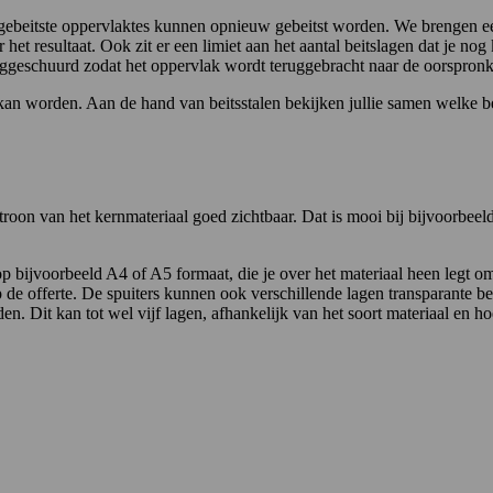
gebeitste oppervlaktes kunnen opnieuw gebeitst worden. We brengen een
het resultaat. Ook zit er een limiet aan het aantal beitslagen dat je nog
eggeschuurd zodat het oppervlak wordt teruggebracht naar de oorspronke
an worden. Aan de hand van beitsstalen bekijken jullie samen welke bei
 patroon van het kernmateriaal goed zichtbaar. Dat is mooi bij bijvoorbe
 op bijvoorbeeld A4 of A5 formaat, die je over het materiaal heen legt om t
p de offerte. De spuiters kunnen ook verschillende lagen transparante b
 Dit kan tot wel vijf lagen, afhankelijk van het soort materiaal en hoe