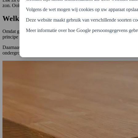
zon. Ook bestaan er lakken die wat flexibeler zijn, en meer kunnen 
Volgens de wet mogen wij cookies op uw apparaat opslaan 
Welke materialen kun je laten beitsen?
Deze website maakt gebruik van verschillende soorten c
Meer informatie over hoe Google persoonsgegevens gebru
Omdat gebeitst materiaal kan ademen, wordt beits gebruikt bij nieuw
principe kunnen alle natuurlijke materiaalsoorten gebeitst worden. In 
Daarnaast wordt beits gebruikt voor materiaal waarvan je de ondergron
ondergrond niet mooi is. Hiervoor wordt een dekkende lak gebruikt.