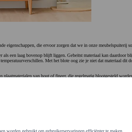
lende eigenschappen, die ervoor zorgen dat we in onze meubelspuiterij s
ak er als een laag bovenop blijft liggen. Gebeitst materiaal kan daardoor
emperatuurverschillen. Met het blote oog zie je niet dat materiaal dit 
 plaatmaterialen van hout of fineer, die regelmatig blootgesteld worde
 het materiaal wilt blijven zien, zoals bij hout met nerven en noesten.
 houten tafels en bureaus.
van het materiaal? Kies dan voor spuiten van blanke lak. Deze lak is tr
door het UV-licht van de zon.
het spuiten met 1K of 2K lak in een dekkende kleur een prima keuze.
 dan met de meubelspuiter. Met zijn kennis en ervaring kan hij het beste
nen worden gebruikt om gebruikerservaringen efficiënter te maken.
 materiaal af. Dit zorgt voor een laag die beschermt tegen slijtage door 