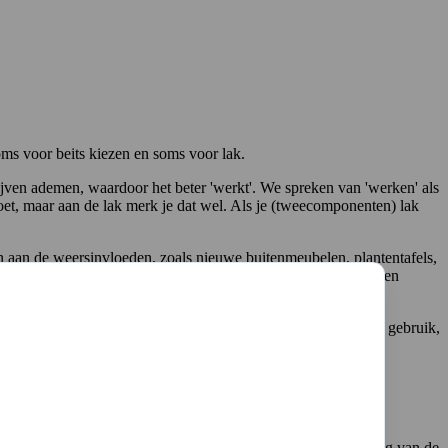
oms voor beits kiezen en soms voor lak.
 blijven ademen, waardoor het beter 'werkt'. We spreken van 'werken' als
doet, maar aan de lak merk je dat wel. Als je (tweecomponenten) lak
n aan de weersinvloeden, zoals nieuwe buitenmeubelen, plantentafels,
 Dat kan bij buitenmeubelen zijn, maar ook kun je binnenmeubelen
ansparant, en geeft een goede bescherming tegen slijtage door gebruik,
 advies geven.
gebruik, stoten en krassen en tegen verkleuring door UV straling van de